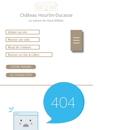
Acheter nos vins
Réserver une visite
Récup' de Créateurs
Réserver un Click & Collect
VOTRE PANIER
SE CONNECTER