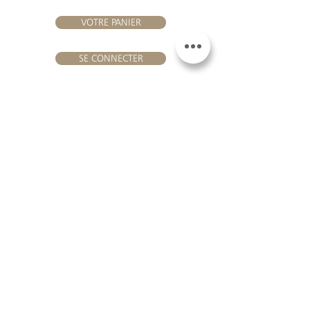
VOTRE PANIER
SE CONNECTER
NOUS REJOINDRE
Château Hourtin-Ducasse -
3, route de La Châtole - Lieu-dit Le
Fournas - 33250 Saint-Sauveur
- Tél. :
+33 5 56 59 56 92
-
courriel :
contact@hourtin-ducasse.com
Ce site est exclusivement réservé aux
personnes majeures autorisées à
consommer des boissons alcoolisées
@ 2020 Hourtin-Ducasse
L'ABUS D'ALCOOL EST
DANGEREUX POUR LA
SANTE. À CONSOMMER
AVEC MODERATION
MENTIONS LEGALES