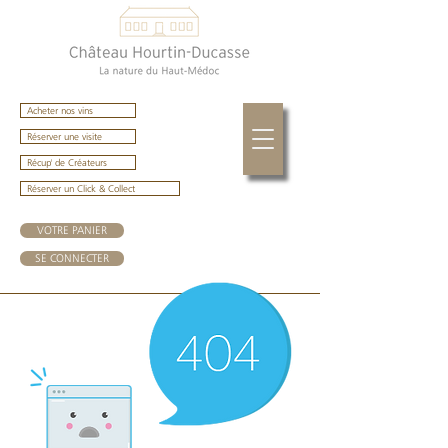
Acheter nos vins
Réserver une visite
Récup' de Créateurs
Réserver un Click & Collect
VOTRE PANIER
SE CONNECTER