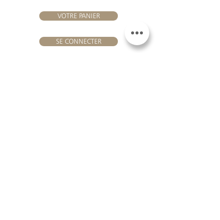
VOTRE PANIER
SE CONNECTER
NOUS REJOINDRE
Château Hourtin-Ducasse -
3, route de La Châtole - Lieu-dit Le
Fournas - 33250 Saint-Sauveur
- Tél. :
+33 5 56 59 56 92
-
courriel :
contact@hourtin-ducasse.com
Ce site est exclusivement réservé aux
personnes majeures autorisées à
consommer des boissons alcoolisées
@ 2020 Hourtin-Ducasse
L'ABUS D'ALCOOL EST
DANGEREUX POUR LA
SANTE. À CONSOMMER
AVEC MODERATION
MENTIONS LEGALES