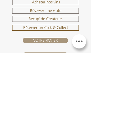
Acheter nos vins
Réserver une visite
Récup' de Créateurs
Réserver un Click & Collect
VOTRE PANIER
SE CONNECTER
NOUS REJOINDRE
Château Hourtin-Ducasse -
3, route de La Châtole - Lieu-dit Le
Fournas - 33250 Saint-Sauveur
- Tél. :
+33 5 56 59 56 92
-
courriel :
contact@hourtin-ducasse.com
Ce site est exclusivement réservé aux