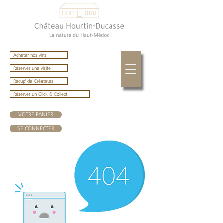
Acheter nos vins
Réserver une visite
Récup' de Créateurs
Réserver un Click & Collect
VOTRE PANIER
SE CONNECTER