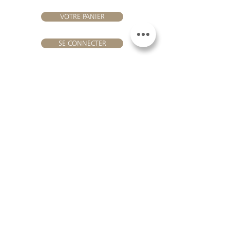
VOTRE PANIER
SE CONNECTER
NOUS REJOINDRE
Château Hourtin-Ducasse -
3, route de La Châtole - Lieu-dit Le
Fournas - 33250 Saint-Sauveur
- Tél. :
+33 5 56 59 56 92
-
courriel :
contact@hourtin-ducasse.com
Ce site est exclusivement réservé aux
personnes majeures autorisées à
consommer des boissons alcoolisées
@ 2020 Hourtin-Ducasse
L'ABUS D'ALCOOL EST
DANGEREUX POUR LA
SANTE. À CONSOMMER
AVEC MODERATION
MENTIONS LEGALES