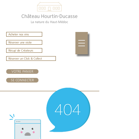
Acheter nos vins
Réserver une visite
Récup' de Créateurs
Réserver un Click & Collect
VOTRE PANIER
SE CONNECTER