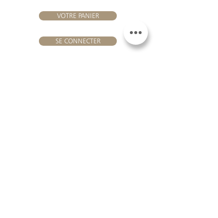
VOTRE PANIER
SE CONNECTER
NOUS REJOINDRE
Château Hourtin-Ducasse -
3, route de La Châtole - Lieu-dit Le
Fournas - 33250 Saint-Sauveur
- Tél. :
+33 5 56 59 56 92
-
courriel :
contact@hourtin-ducasse.com
Ce site est exclusivement réservé aux
personnes majeures autorisées à
consommer des boissons alcoolisées
@ 2020 Hourtin-Ducasse
L'ABUS D'ALCOOL EST
DANGEREUX POUR LA
SANTE. À CONSOMMER
AVEC MODERATION
MENTIONS LEGALES