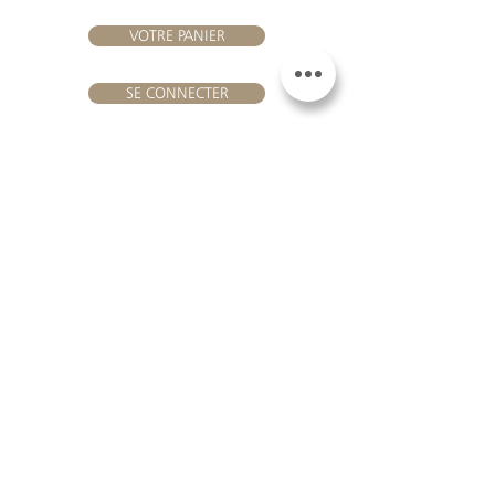
VOTRE PANIER
SE CONNECTER
NOUS REJOINDRE
Château Hourtin-Ducasse -
3, route de La Châtole - Lieu-dit Le
Fournas - 33250 Saint-Sauveur
- Tél. :
+33 5 56 59 56 92
-
courriel :
contact@hourtin-ducasse.com
Ce site est exclusivement réservé aux
personnes majeures autorisées à
consommer des boissons alcoolisées
@ 2020 Hourtin-Ducasse
L'ABUS D'ALCOOL EST
DANGEREUX POUR LA
SANTE. À CONSOMMER
AVEC MODERATION
MENTIONS LEGALES