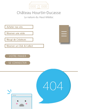
Acheter nos vins
Réserver une visite
Récup' de Créateurs
Réserver un Click & Collect
VOTRE PANIER
SE CONNECTER