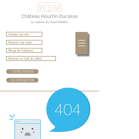
Acheter nos vins
Réserver une visite
Récup' de Créateurs
Réserver un Click & Collect
VOTRE PANIER
SE CONNECTER