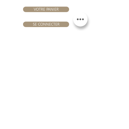
VOTRE PANIER
SE CONNECTER
NOUS REJOINDRE
Château Hourtin-Ducasse -
3, route de La Châtole - Lieu-dit Le
Fournas - 33250 Saint-Sauveur
- Tél. :
+33 5 56 59 56 92
-
courriel :
contact@hourtin-ducasse.com
Ce site est exclusivement réservé aux
personnes majeures autorisées à
consommer des boissons alcoolisées
@ 2020 Hourtin-Ducasse
L'ABUS D'ALCOOL EST
DANGEREUX POUR LA
SANTE. À CONSOMMER
AVEC MODERATION
MENTIONS LEGALES