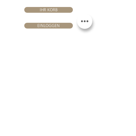
IHR KORB
EINLOGGEN
BESUHEN SIE UNS
Château Hourtin-Ducasse -
3, route de La Châtole - Lieu-dit Le
Fournas - 33250 Saint-Sauveur
- Tél. :
+33 5 56 59 56 92
-
courriel :
contact@hourtin-ducasse.com
Diese Website ist ausschließlich für
Erwachsene reserviert, die berechtigt
sind, alkoholische Getränke zu
konsumieren @ 2020 Hourtin-Ducasse
ALKOHOLMISSBRAUCH IST
GEFÄHRLICH FÜR DIE
GESUNDHEIT. MIT
MÄßIGUNG ZU
KONSUMIEREN