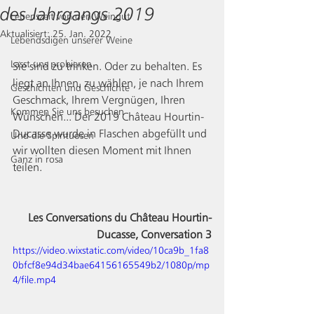
des Jahrgangs 2019
Lebenszeit von den Weingut
Aktualisiert:
25. Jan. 2022
Lebendsdigen unserer Weine
Lasst uns probieren
Sie sind zu trinken. Oder zu behalten. Es 
liegt an Ihnen, zu wählen, je nach Ihrem 
Geschichten und Geschichte
Geschmack, Ihrem Vergnügen, Ihren 
Kommen Sie uns besuchen
Wünschen... Der 2019 Château Hourtin-
Ducasse wurde in Flaschen abgefüllt und 
Und die Spirituosen
wir wollten diesen Moment mit Ihnen 
Ganz in rosa
teilen.
Les Conversations du Château Hourtin-
Ducasse, Conversation 3
https://video.wixstatic.com/video/10ca9b_1fa8
0bfcf8e94d34bae64156165549b2/1080p/mp
4/file.mp4